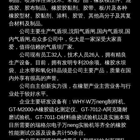
制品、喷涂弹性体技术。常规产品：橡胶模压件、混
炼胶、胶布制品、橡胶胶黏剂、胶带、板/片及各种
橡胶型材、胶黏剂、涂料、胶管、其他高分子及其复
合材料及制品。
公司主要生产气盾坝,沈阳气盾闸,国内气盾坝,国
内气盾闸,在众多公司中，化大是一家深受大家喜
爱，值得信赖的气盾坝厂家.
公司现有员工32人，技术人员26人，拥有精良
生产设备。目前，拥有发明专利20余项。橡胶水坝
袋、止水带和氧化锌晶须是公司主要产品，质量在国
内外享有很高的声誉。
公司自主创新实力强，在橡塑产业主营业务与行
业处于较好水平。
企业主要研发设备有：WHY-W万neng制样机、
GT-M2000-A橡胶硫化测定仪、GT-7012-A阿克隆耐
磨试验机、GT-7011-D材料曲挠试验机以及实施本项
目所需要的瑞格尔电子万neng实验机等齐全的橡胶
性能测试仪器及设备共计50余台。